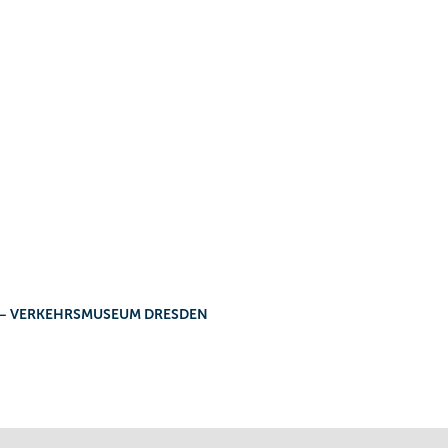
 Clelia
achings
hr.
ndnis
keln.
N – VERKEHRSMUSEUM DRESDEN