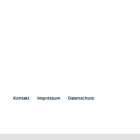
mittle
in Elt
sp
auch
fest
Kontakt
Impressum
Datenschutz