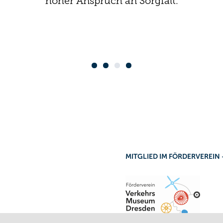
rweile die Dienstwagen selbst. Im Interview gibt
hoher Anspruch an Sorgfalt.
für sie unverzichtbar ist.
ernzeit. Eine Zeit, die sie dank regelmäßiger Co
annende Einblicke in ihr zweites Ausbildungsja
 dafür nutzen konnte, um ihr Führungsverstä
zulegen und ihre Persönlichkeit weiterzuentwic
MITGLIED IM FÖRDERVEREI