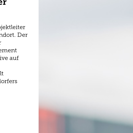
er
ektleiter
dort. Der
r
gement
ive auf
lt
orfers