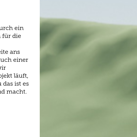
urch ein
 für die
ite ans
auch einer
ir
jekt läuft,
das ist es
nd macht.