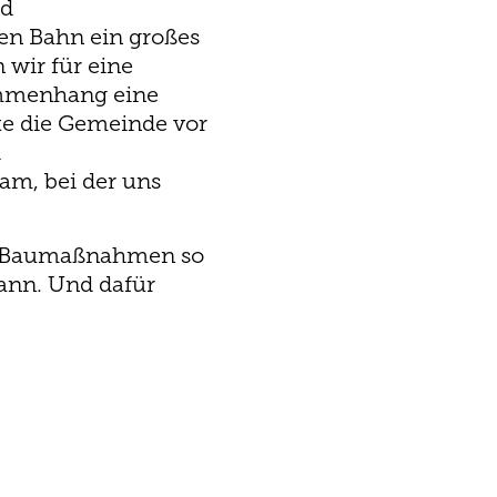
nd
en Bahn ein großes
 wir für eine
sammenhang eine
te die Gemeinde vor
d
am, bei der uns
nd Baumaßnahmen so
kann. Und dafür